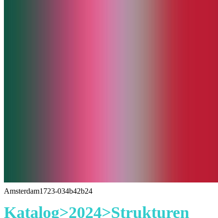
Amsterdam1723-034b42b24
Katalog>2024>Strukturen