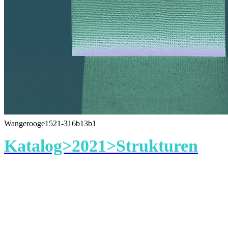
Wangerooge1521-316b13b1
Katalog>2021>Strukturen