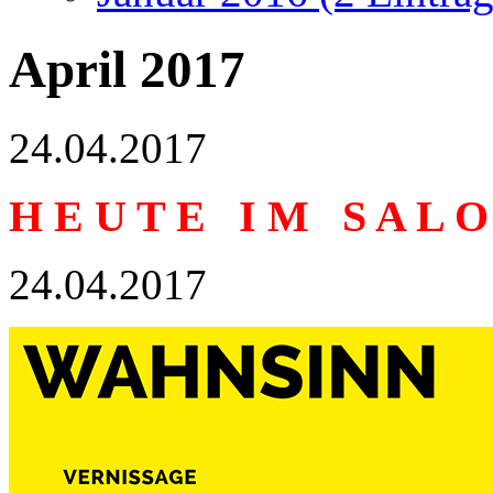
April 2017
24.04.2017
H E U T E I M S A L O
24.04.2017