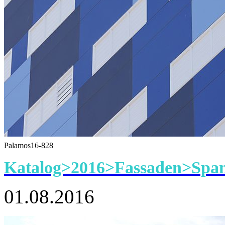
Palamos16-828
Katalog>2016>Fassaden>Span
01.08.2016