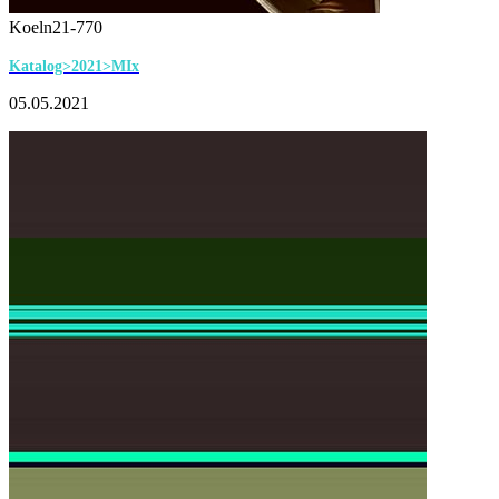
Koeln21-770
Katalog>2021>MIx
05.05.2021